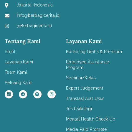
Jakarta, Indonesia
Info@berbagicerita.id
@Berbagicerita.id
Tentang Kami
Layanan Kami
Profil
Konseling Gratis & Premium
Layanan Kami
Employee Assistance
Program
Team Kami
Seminar/Kelas
Peluang Karir
Expert Judgement
L
T
S
I
i
e
p
n
Translasi Alat Ukur
n
l
o
s
k
e
t
t
e
g
i
a
Tes Psikologi
d
r
f
g
i
a
y
r
Mental Health Check Up
n
m
a
m
Media Paid Promote